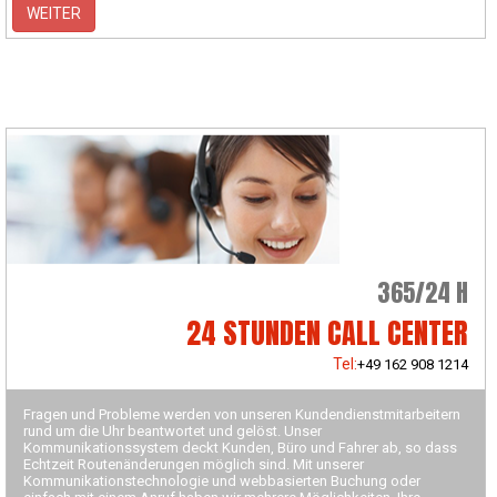
WEITER
365/24 H
24 STUNDEN CALL CENTER
Tel:
+49 162 908 1214
Fragen und Probleme werden von unseren Kundendienstmitarbeitern
rund um die Uhr beantwortet und gelöst. Unser
Kommunikationssystem deckt Kunden, Büro und Fahrer ab, so dass
Echtzeit Routenänderungen möglich sind. Mit unserer
Kommunikationstechnologie und webbasierten Buchung oder